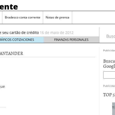
rente
Bradesco conta corrente
Notas de prensa
4 de outubro de 2011
e seu cartão de crédito
16 de maio de 2012
 Brasil
13 de maio de 2012
Busca
outubro de 2011
RÁFICOS COTIZACIONES
FINANZAS PERSONALES
de outubro de 2011
Publicida
SANTANDER
e seu cartão de crédito
16 de maio de 2012
Busca
Goog
que
Publicida
TOP 