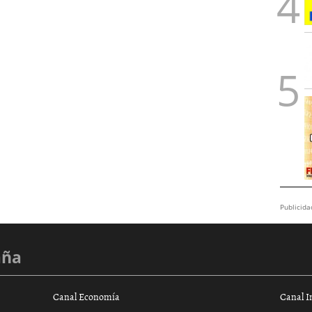
Publicida
aña
Canal Economía
Canal I