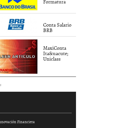
Formatura
Conta Salario
BRB
MaxiConta
Ita&uacute;
Uniclass
d
nnovación Financiera