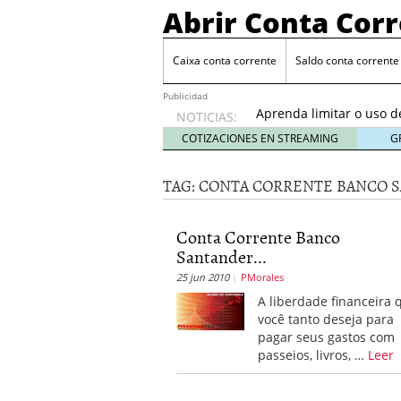
Abrir Conta Cor
Caixa conta corrente
Saldo conta corrente
Conta Eletrônica BRB
Aprenda limitar o uso d
Publicidad
NOTICIAS:
Comercio de varejista no
Conta Salario BRB
5 de 
COTIZACIONES EN STREAMING
G
Conta Universitaria BRB
Conta Eletrônica BRB
4 
TAG:
CONTA CORRENTE BANCO 
Aprenda limitar o uso d
Conta Corrente Banco
Santander...
25 jun 2010
PMorales
A liberdade financeira 
você tanto deseja para
pagar seus gastos com
passeios, livros, …
Leer