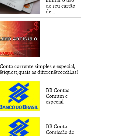
de seu cartão
de...
Conta corrente simples e especial,
&iquest;quais as diferen&ccedil;as?
BB Contas
Comum e
especial
BB Conta
Comissão de