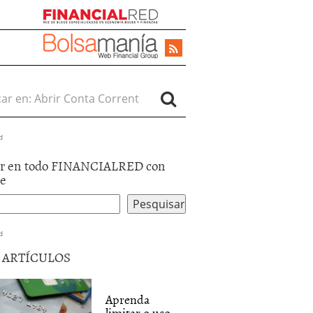
r en:
d
r en todo FINANCIALRED con
le
d
5 ARTÍCULOS
Aprenda
limitar o uso