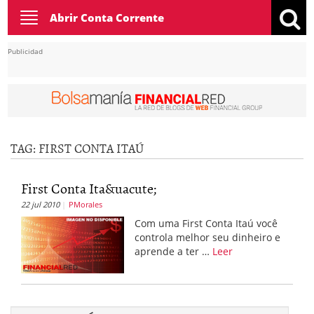
Toggle
Abrir Conta Corrente
navigation
Publicidad
TAG:
FIRST CONTA ITAÚ
First Conta Ita&uacute;
22 jul 2010
PMorales
Com uma First Conta Itaú você
controla melhor seu dinheiro e
aprende a ter …
Leer