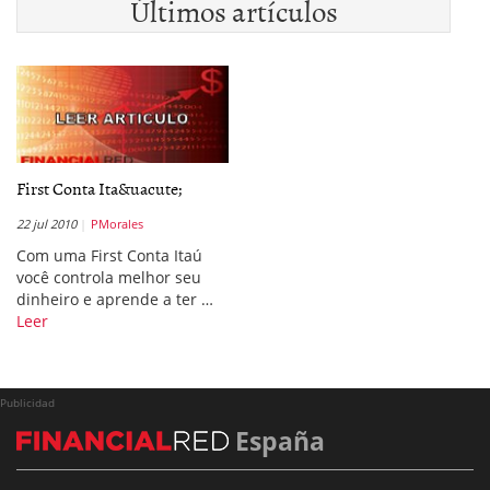
Últimos artículos
First Conta Ita&uacute;
22 jul 2010
PMorales
Com uma First Conta Itaú
você controla melhor seu
dinheiro e aprende a ter …
Leer
Publicidad
España