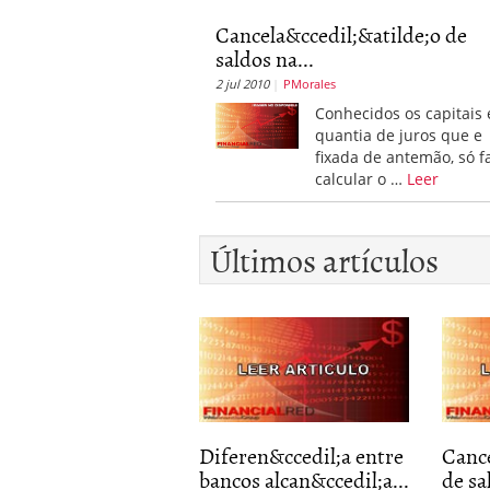
Cancela&ccedil;&atilde;o de
saldos na...
2 jul 2010
PMorales
Conhecidos os capitais 
quantia de juros que e
fixada de antemão, só f
calcular o …
Leer
Últimos artículos
Diferen&ccedil;a entre
Cance
bancos alcan&ccedil;a...
de sa