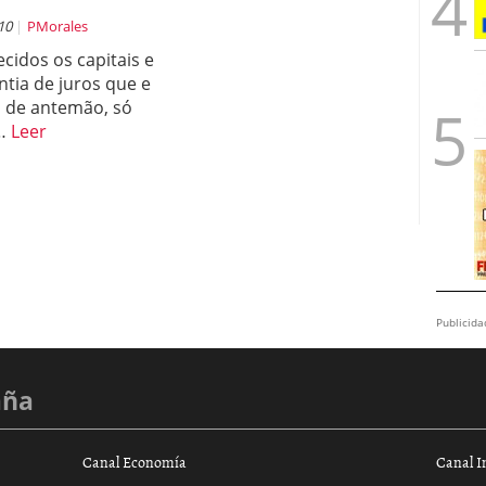
010
PMorales
cidos os capitais e
ntia de juros que e
a de antemão, só
 …
Leer
Publicida
aña
Canal Economía
Canal I