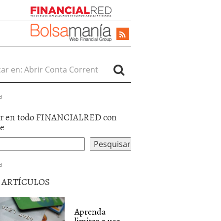
r en:
d
r en todo FINANCIALRED con
le
d
5 ARTÍCULOS
Aprenda
limitar o uso