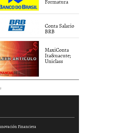
Formatura
Conta Salario
BRB
MaxiConta
Ita&uacute;
Uniclass
d
nnovación Financiera