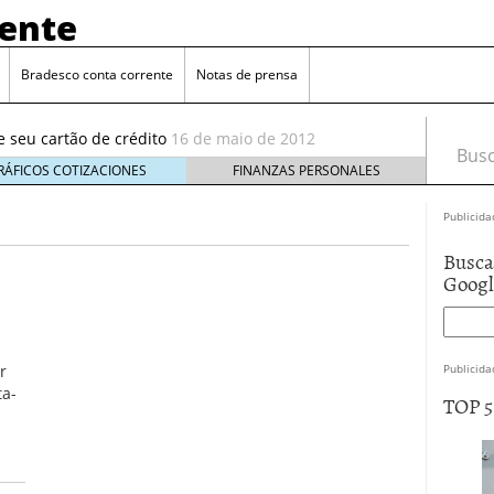
rente
Bradesco conta corrente
Notas de prensa
4 de outubro de 2011
e seu cartão de crédito
16 de maio de 2012
Busca
 Brasil
13 de maio de 2012
outubro de 2011
RÁFICOS COTIZACIONES
FINANZAS PERSONALES
de outubro de 2011
Publicida
e seu cartão de crédito
16 de maio de 2012
Busca
Goog
r
Publicida
ta-
TOP 