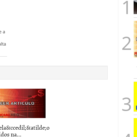
e a
alta
la&ccedil;&atilde;o
ldos na...