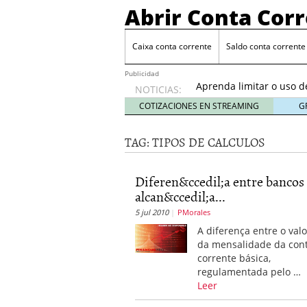
Abrir Conta Cor
Caixa conta corrente
Saldo conta corrente
Conta Eletrônica BRB
Publicidad
Aprenda limitar o uso d
NOTICIAS:
Comercio de varejista no
Conta Salario BRB
5 de 
COTIZACIONES EN STREAMING
G
Conta Universitaria BRB
Conta Eletrônica BRB
4 
TAG:
TIPOS DE CALCULOS
Aprenda limitar o uso d
Diferen&ccedil;a entre bancos
alcan&ccedil;a...
5 jul 2010
PMorales
A diferença entre o valo
da mensalidade da con
corrente básica,
regulamentada pelo …
Leer