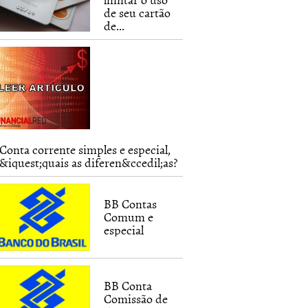
de seu cartão
de...
Conta corrente simples e especial,
&iquest;quais as diferen&ccedil;as?
BB Contas
Comum e
especial
BB Conta
Comissão de