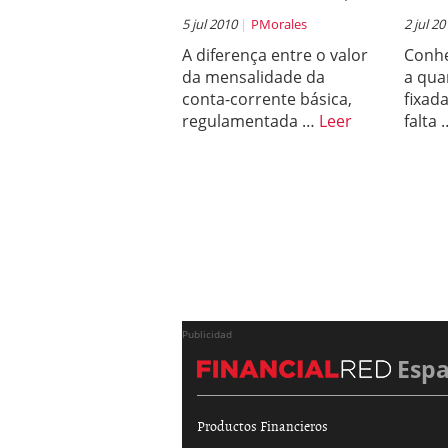
5 jul 2010
PMorales
2 jul 2
A diferença entre o valor
Conhe
da mensalidade da
a qua
conta-corrente básica,
fixad
regulamentada …
Leer
falta
Publicidad
Esp
Productos Financieros