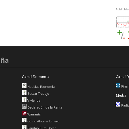
Publicida
aña
Canal Economía
Canal I
Finan
Noticias Economía
Buscar Trabajo
Media
Vivienda
Radio
Declaración de la Renta
Warrants
Cómo Ahorrar Dinero
Cambio Euro Dolar