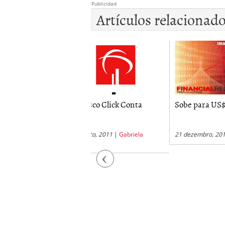
Publicidad
Artículos relacionad
adesco Click Conta
Sobe para US$ 64 bi...
Conta
agosto, 2011
|
Gabriela
21 dezembro, 2010
|
PMorales
22 agos
cinna
Piccinn
Previous