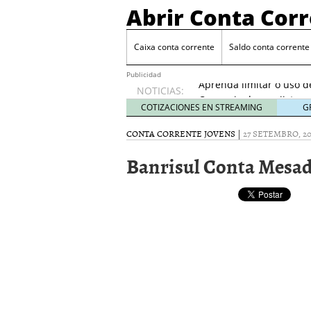
Abrir Conta Cor
Caixa conta corrente
Saldo conta corrente
Conta Eletrônica BRB
Aprenda limitar o uso d
Publicidad
NOTICIAS:
Comercio de varejista no
Conta Salario BRB
5 de 
COTIZACIONES EN STREAMING
G
Conta Universitaria BRB
CONTA CORRENTE JOVENS
|
27 SETEMBRO, 20
Conta Eletrônica BRB
4 
Aprenda limitar o uso d
Banrisul Conta Mesad