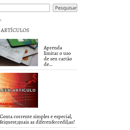
d
5 ARTÍCULOS
Aprenda
limitar o uso
de seu cartão
de...
Conta corrente simples e especial,
&iquest;quais as diferen&ccedil;as?