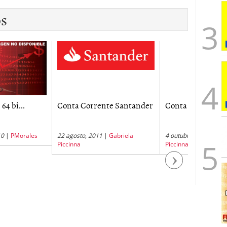
os
 Corrente Santander
Conta Jovem BRB
Contas A
do...
to, 2011
|
Gabriela
4 outubro, 2011
|
Gabriela
5 setembro
a
Piccinna
Piccinna
Next