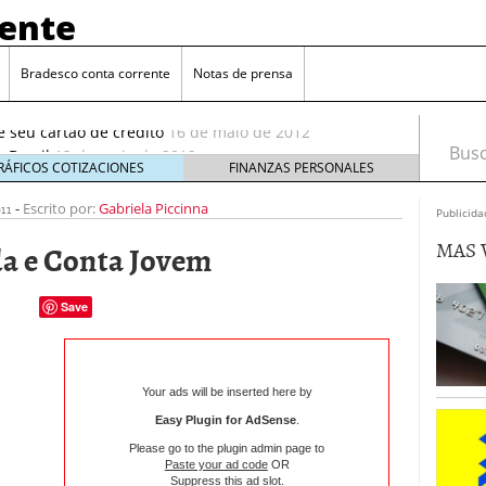
rente
Bradesco conta corrente
Notas de prensa
4 de outubro de 2011
e seu cartão de crédito
16 de maio de 2012
 Brasil
13 de maio de 2012
Busca
outubro de 2011
RÁFICOS COTIZACIONES
FINANZAS PERSONALES
11
-
Escrito por:
Gabriela Piccinna
de outubro de 2011
Publicida
e seu cartão de crédito
16 de maio de 2012
MAS 
a e Conta Jovem
Save
Your ads will be inserted here by
Easy Plugin for AdSense
.
Please go to the plugin admin page to
Paste your ad code
OR
Suppress this ad slot
.