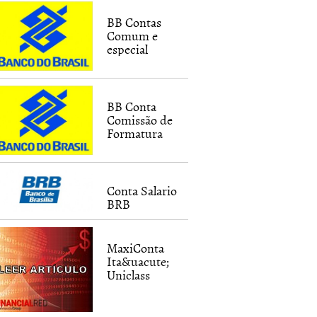
BB Contas
Comum e
especial
BB Conta
Comissão de
Formatura
dvance e Premier
Conta
Bradesco Cl
poupan&amp;ccedil;a da
Caixa para...
Conta Salario
, 2011
|
Gabriela
23 agosto, 201
19 abril, 2011
|
MGonzalez
BRB
Piccinna
MaxiConta
Ita&uacute;
Uniclass