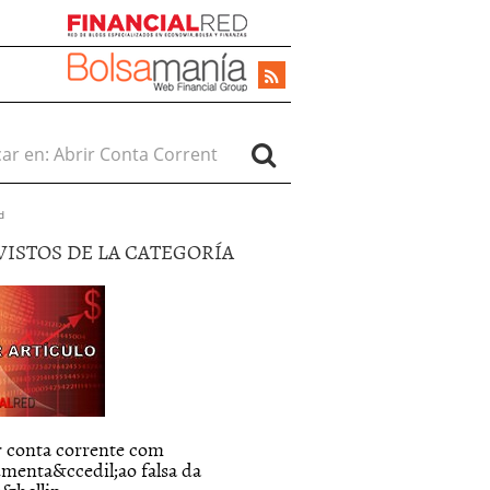
r en:
d
VISTOS DE LA CATEGORÍA
r conta corrente com
menta&ccedil;ao falsa da