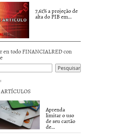
7,61% a projeção de
alta do PIB em...
r en todo FINANCIALRED con
le
d
5 ARTÍCULOS
Aprenda
limitar o uso
de seu cartão
de...