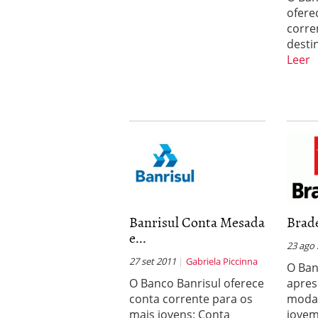
ofere
corre
desti
Leer
Banrisul Conta Mesada
Brad
e...
23 ago
27 set 2011
Gabriela Piccinna
O Ban
O Banco Banrisul oferece
apre
conta corrente para os
modal
mais jovens: Conta
jovem