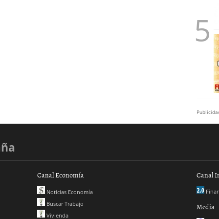
Publicida
aña
Canal Economía
Canal I
Finan
Noticias Economía
Buscar Trabajo
Media
Vivienda