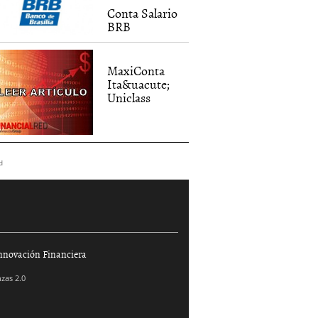
Conta Salario
BRB
MaxiConta
Ita&uacute;
Uniclass
d
nnovación Financiera
zas 2.0