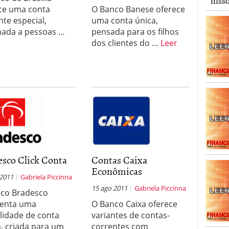
niss
ce uma conta
O Banco Banese oferece
nte especial,
uma conta única,
nada a pessoas …
pensada para os filhos
dos clientes do …
Leer
esco Click Conta
Contas Caixa
Econômicas
 2011
Gabriela Piccinna
15 ago 2011
Gabriela Piccinna
co Bradesco
senta uma
O Banco Caixa oferece
idade de conta
variantes de contas-
, criada para um
correntes com