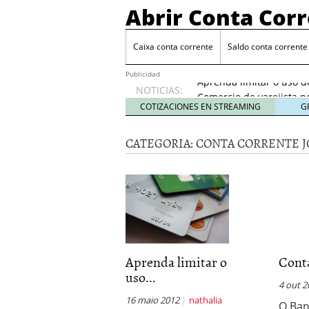
Abrir Conta Cor
Caixa conta corrente
Saldo conta corrente
Conta Eletrônica BRB
Aprenda limitar o uso d
Publicidad
NOTICIAS:
Comercio de varejista no
Conta Salario BRB
5 de 
COTIZACIONES EN STREAMING
G
Conta Universitaria BRB
Conta Eletrônica BRB
4 
CATEGORIA:
CONTA CORRENTE 
Aprenda limitar o uso d
Aprenda limitar o
Cont
uso...
4 out 2
16 maio 2012
nathalia
O Ban