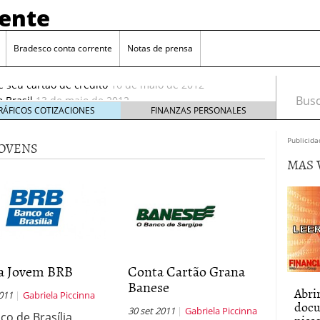
rente
Bradesco conta corrente
Notas de prensa
4 de outubro de 2011
e seu cartão de crédito
16 de maio de 2012
 Brasil
13 de maio de 2012
Busca
outubro de 2011
RÁFICOS COTIZACIONES
FINANZAS PERSONALES
de outubro de 2011
Publicida
JOVENS
e seu cartão de crédito
16 de maio de 2012
MAS 
a Jovem BRB
Conta Cartão Grana
Banese
Abri
011
Gabriela Piccinna
docu
30 set 2011
Gabriela Piccinna
co de Brasília