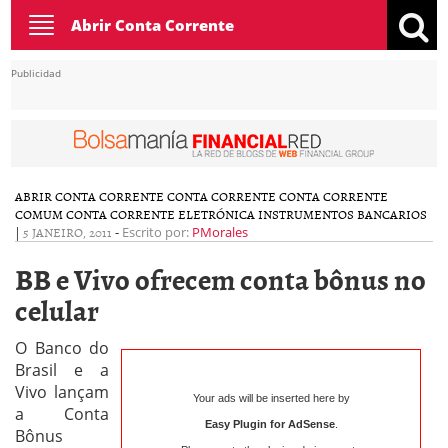
Toggle
Abrir Conta Corrente
navigation
Publicidad
ABRIR CONTA CORRENTE
CONTA CORRENTE
CONTA CORRENTE
COMUM
CONTA CORRENTE ELETRÓNICA
INSTRUMENTOS BANCARIOS
|
5 JANEIRO, 2011
-
Escrito por:
PMorales
BB e Vivo ofrecem conta bônus no
celular
O Banco do
Brasil e a
Vivo lançam
Your ads will be inserted here by
a Conta
Easy Plugin for AdSense
.
Bônus