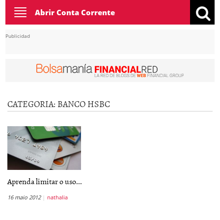
Toggle
Abrir Conta Corrente
navigation
Publicidad
CATEGORIA:
BANCO HSBC
Aprenda limitar o uso...
16 maio 2012
nathalia