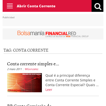
Toggle
Abrir Conta Corrente
navigation
Publicidad
TAG:
CONTA CORRENTE
Conta corrente simples e...
2 maio 2011
MGonzalez
Qual é a principal diferença
entre Conta Corrente Simples e
Conta Corrente Especial? Quais …
Leer
BB Conta Comissão de...