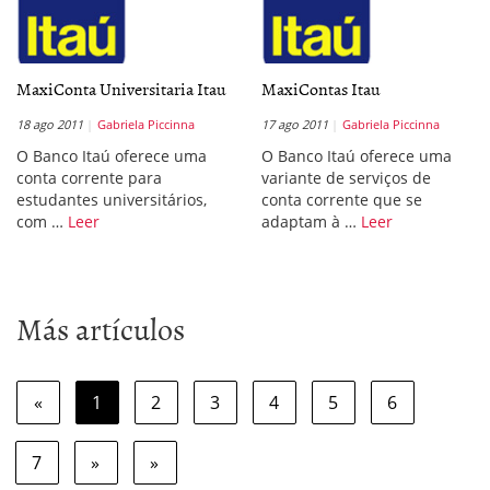
MaxiConta Universitaria Itau
MaxiContas Itau
18 ago 2011
Gabriela Piccinna
17 ago 2011
Gabriela Piccinna
O Banco Itaú oferece uma
O Banco Itaú oferece uma
conta corrente para
variante de serviços de
estudantes universitários,
conta corrente que se
com …
Leer
adaptam à …
Leer
Más artículos
«
1
2
3
4
5
6
7
»
»