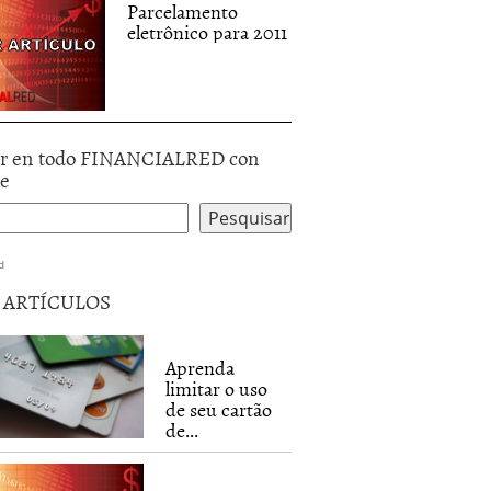
Parcelamento
eletrônico para 2011
c|hiptop|iemobile|ip(hone|od|ad)|iris|kindle|lge
r en todo FINANCIALRED con
le
|attw|au(di|\-
d
5 ARTÍCULOS
Aprenda
limitar o uso
de seu cartão
de...