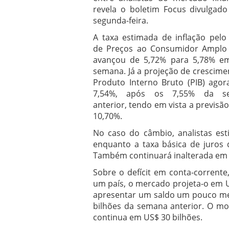
revela o boletim Focus divulgado
segunda-feira.
A taxa estimada de inflação pelo 
de Preços ao Consumidor Amplo 
avançou de 5,72% para 5,78% 
semana. Já a projeção de crescime
Produto Interno Bruto (PIB) agor
7,54%, após os 7,55% da s
anterior, tendo em vista a previsã
10,70%.
No caso do câmbio, analistas est
enquanto a taxa básica de juros
Também continuará inalterada em 40
Sobre o defícit em conta-corrente
um país, o mercado projeta-o em U
apresentar um saldo um pouco men
bilhões da semana anterior. O mo
continua em US$ 30 bilhões.