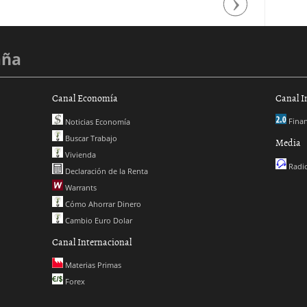
Next
aña
Canal Economía
Canal I
Finan
Noticias Economía
Buscar Trabajo
Media
Vivienda
Radio
Declaración de la Renta
Warrants
Cómo Ahorrar Dinero
Cambio Euro Dolar
Canal Internacional
Materias Primas
Forex