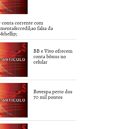
r conta corrente com
menta&ccedil;ao falsa da
o&hellip;
BB e Vivo ofrecem
conta bônus no
celular
Bovespa perto dos
70 mil pontos