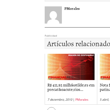
PMorales
Publicidad
Artículos relacionad
custo do cheque sem...
R$ 411,92 milh&otilde;es em
Nota f
precat&oacute;rios...
patina
abril, 2011
|
MGonzalez
7 dezembro, 2010
|
PMorales
5 abril