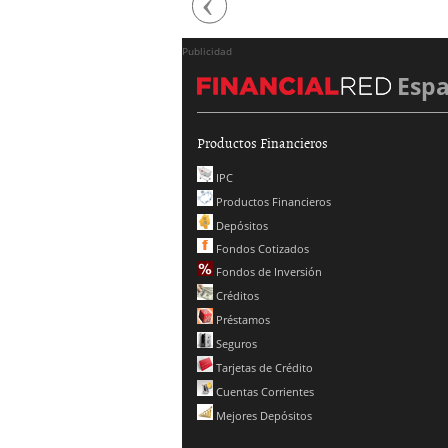
Previous
Publicidad
Esp
Productos Financieros
IPC
Productos Financieros
Depósitos
Fondos Cotizados
Fondos de Inversión
Créditos
Préstamos
Seguros
Tarjetas de Crédito
Cuentas Corrientes
Mejores Depósitos