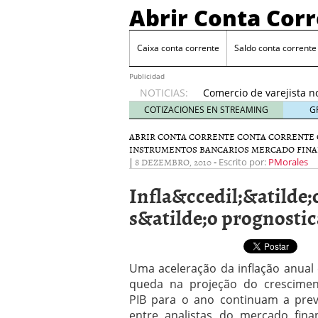
Abrir Conta Cor
Caixa conta corrente
Saldo conta corrente
Conta Eletrônica BRB
Aprenda limitar o uso d
Publicidad
NOTICIAS:
Comercio de varejista no
Conta Salario BRB
5 de 
COTIZACIONES EN STREAMING
G
Conta Universitaria BRB
ABRIR CONTA CORRENTE
CONTA CORRENTE
Conta Eletrônica BRB
4 
INSTRUMENTOS BANCARIOS
MERCADO FINA
Aprenda limitar o uso d
|
8 DEZEMBRO, 2010
-
Escrito por:
PMorales
Infla&ccedil;&atilde
s&atilde;o prognostic
Uma aceleração da inflação anual
queda na projeção do crescime
PIB para o ano continuam a prev
entre analistas do mercado finan