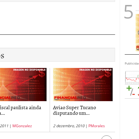
os
Publicida
iscal paulista ainda
Aviao Super Tucano
Instrume
...
disputando um...
III
, 2011
|
MGonzalez
2 dezembro, 2010
|
PMorales
28 junho, 