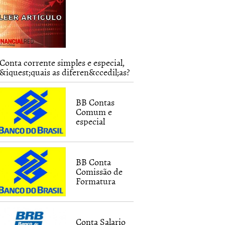
\-
Conta corrente simples e especial,
&iquest;quais as diferen&ccedil;as?
BB Contas
Comum e
especial
BB Conta
Comissão de
Formatura
Conta Salario