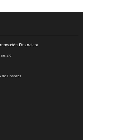
nnovación Financiera
zas 2.0
 de Finanzas