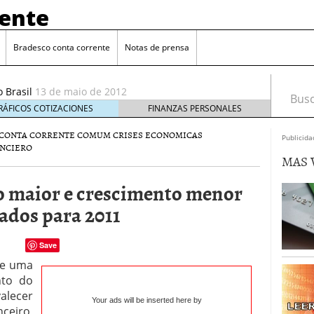
rente
Bradesco conta corrente
Notas de prensa
4 de outubro de 2011
e seu cartão de crédito
16 de maio de 2012
 Brasil
13 de maio de 2012
Busca
outubro de 2011
RÁFICOS COTIZACIONES
FINANZAS PERSONALES
CONTA CORRENTE COMUM
CRISES ECONOMICAS
de outubro de 2011
Publicida
NCIERO
e seu cartão de crédito
16 de maio de 2012
MAS 
;o maior e crescimento menor
ados para 2011
Save
 e uma
nto do
alecer
Your ads will be inserted here by
ceiro,