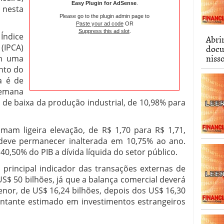
Easy Plugin for AdSense
.
 nesta
Please go to the plugin admin page to
Paste your ad code
OR
Suppress this ad slot
.
Índice
Abri
docu
(IPCA)
niss
em uma
nto do
a é de
emana
o de baixa da produção industrial, de 10,98% para
imam ligeira elevação, de R$ 1,70 para R$ 1,71,
 deve permanecer inalterada em 10,75% ao ano.
,50% do PIB a dívida líquida do setor público.
, principal indicador das transações externas de
S$ 50 bilhões, já que a balança comercial deverá
or, de US$ 16,24 bilhões, depois dos US$ 16,30
ntante estimado em investimentos estrangeiros