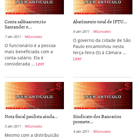
Conta sal&aacute;rio
Abatimento total de IPTU...
Santander e...
6 abr 2011
MGonzalez
7 abr 2011
MGonzalez
O governo da cidade de São
O funcionário é a pessoa
Paulo encaminhou nesta
mais beneficiada com a
terça-feira (5) à Câmara …
conta-salário. Ela é
Leer
considerada …
Leer
Nota fiscal paulista ainda...
Sindicato dos Bancarios
promete...
5 abr 2011
MGonzalez
4 abr 2011
MGonzalez
Mesmo com a distribuição