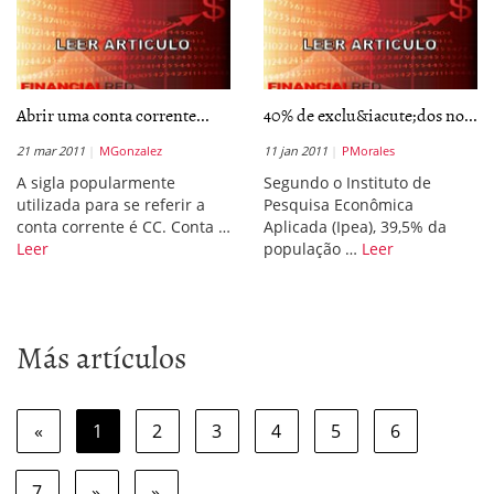
Abrir uma conta corrente...
40% de exclu&iacute;dos no...
21 mar 2011
MGonzalez
11 jan 2011
PMorales
A sigla popularmente
Segundo o Instituto de
utilizada para se referir a
Pesquisa Econômica
conta corrente é CC. Conta …
Aplicada (Ipea), 39,5% da
Leer
população …
Leer
Más artículos
«
1
2
3
4
5
6
7
»
»