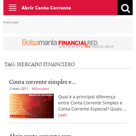
Toggle
Abrir Conta Corrente
navigation
Publicidad
TAG:
MERCADO FINANCIERO
Conta corrente simples e...
2 maio 2011
MGonzalez
Qual é a principal diferença
entre Conta Corrente Simples e
Conta Corrente Especial? Quais …
Leer
Abrir conta corrente com...