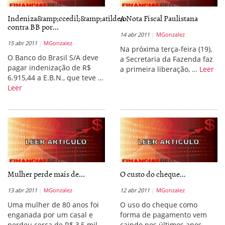
Indeniza&amp;ccedil;&amp;atilde;o
A Nota Fiscal Paulistana
contra BB por...
14 abr 2011
MGonzalez
15 abr 2011
MGonzalez
Na próxima terça-feira (19),
O Banco do Brasil S/A deve
a Secretaria da Fazenda faz
pagar indenização de R$
a primeira liberação, …
Leer
6.915,44 a E.B.N., que teve …
Leer
Mulher perde mais de...
O custo do cheque...
13 abr 2011
MGonzalez
12 abr 2011
MGonzalez
Uma mulher de 80 anos foi
O uso do cheque como
enganada por um casal e
forma de pagamento vem
perdeu cerca de R$ 3,5 mil.
caindo nos últimos anos.