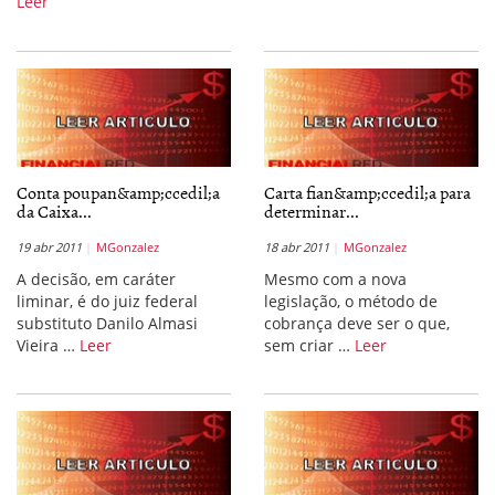
Leer
Conta poupan&amp;ccedil;a
Carta fian&amp;ccedil;a para
da Caixa...
determinar...
19 abr 2011
MGonzalez
18 abr 2011
MGonzalez
A decisão, em caráter
Mesmo com a nova
liminar, é do juiz federal
legislação, o método de
substituto Danilo Almasi
cobrança deve ser o que,
Vieira …
Leer
sem criar …
Leer