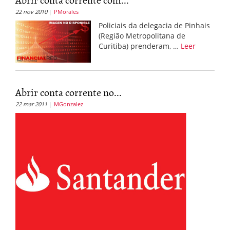
22 nov 2010
PMorales
Policiais da delegacia de Pinhais
(Região Metropolitana de
Curitiba) prenderam, …
Leer
Abrir conta corrente no...
22 mar 2011
MGonzalez